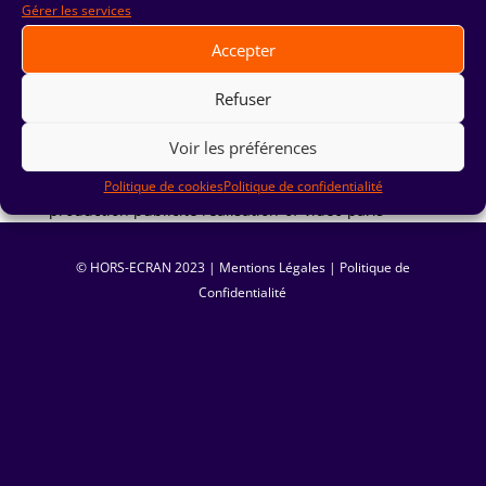
Gérer les services
Accepter
Refuser
Voir les préférences
Charles Prunel Hors ECRAN- Agence conseil
Politique de cookies
Politique de confidentialité
production publicité realisation-of-video paris
© HORS-ECRAN ‏ 2023|
Mentions Légales
|
Politique de
Confidentialité