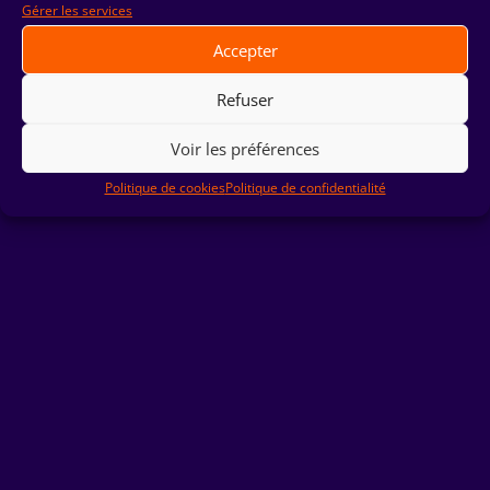
Gérer les services
Accepter
Refuser
© HORS-ECRAN ‏ 2023|
Mentions Légales
|
Politique de
Confidentialité
Voir les préférences
Politique de cookies
Politique de confidentialité