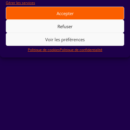
Gérer les services
Accepter
Refuser
© HORS-ECRAN ‏ 2023|
Mentions Légales
|
Politique de
Confidentialité
Voir les préférences
Politique de cookies
Politique de confidentialité