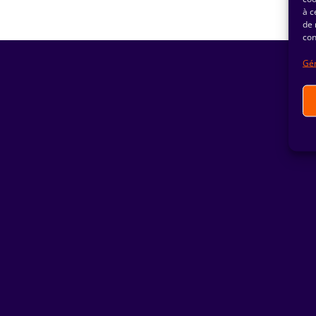
à c
de 
con
Gér