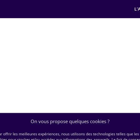
L’
On vous propose quelques cookies ?
r offrir les meilleures expériences, nous utilisons des technologies telles que les
kies pour stocker et/ou accéder aux informations des appareils. Le fait de consen