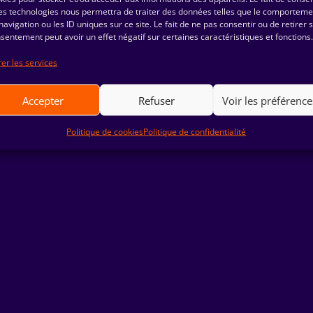
es technologies nous permettra de traiter des données telles que le comporteme
navigation ou les ID uniques sur ce site. Le fait de ne pas consentir ou de retirer 
sentement peut avoir un effet négatif sur certaines caractéristiques et fonctions.
er les services
© HORS-ECRAN ‏ 2023|
Mentions Légales
|
Politique de Confidentialité
Accepter
Refuser
Voir les préférence
Politique de cookies
Politique de confidentialité