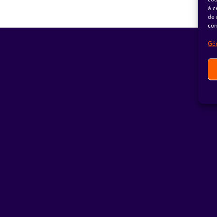
à c
de 
con
Gér