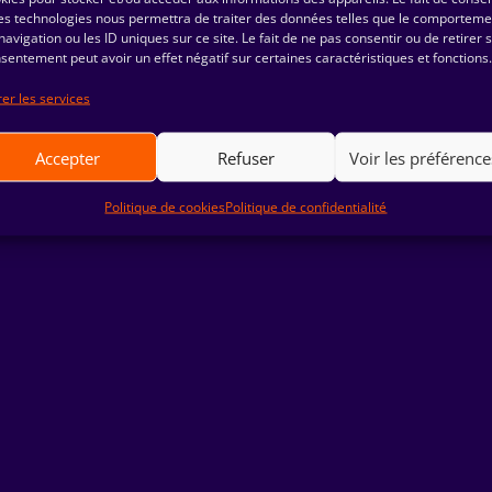
es technologies nous permettra de traiter des données telles que le comporteme
navigation ou les ID uniques sur ce site. Le fait de ne pas consentir ou de retirer 
sentement peut avoir un effet négatif sur certaines caractéristiques et fonctions.
er les services
© HORS-ECRAN ‏ 2023|
Mentions Légales
|
Politique de Confidentialité
Accepter
Refuser
Voir les préférence
Politique de cookies
Politique de confidentialité