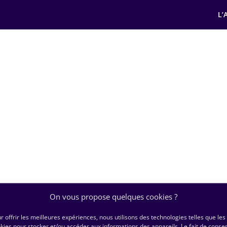
L’
On vous propose quelques cookies ?
r offrir les meilleures expériences, nous utilisons des technologies telles que les
kies pour stocker et/ou accéder aux informations des appareils. Le fait de consen