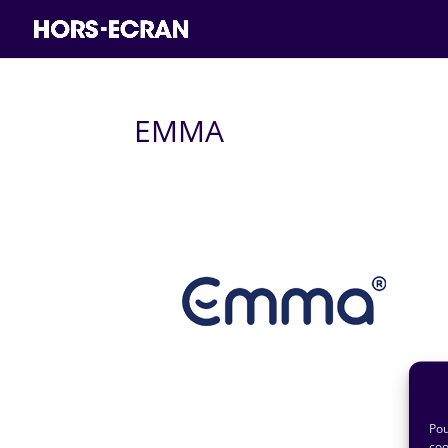
EMMA
Pou
coo