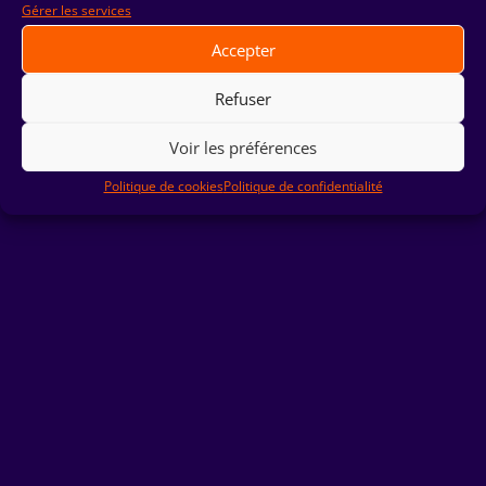
Gérer les services
© HORS-ECRAN ‏ 2023|
Mentions Légales
|
Politique de
Confidentialité
Accepter
Refuser
Voir les préférences
Politique de cookies
Politique de confidentialité