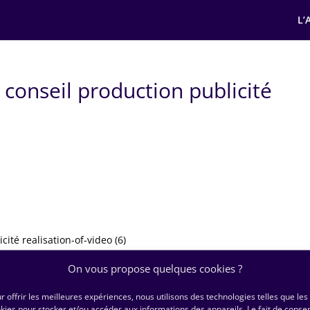
L’
conseil production publicité
)
ité realisation-of-video (6)
On vous propose quelques cookies ?
© HORS-ECRAN ‏ 2023|
Mentions Légales
|
Politique de Confidentialité
r offrir les meilleures expériences, nous utilisons des technologies telles que les
kies pour stocker et/ou accéder aux informations des appareils. Le fait de consen