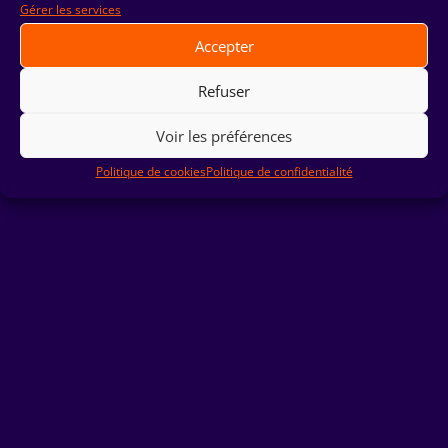
Gérer les services
Accepter
Refuser
© HORS-ECRAN ‏ 2023|
Mentions Légales
|
Politique de
Confidentialité
Voir les préférences
Politique de cookies
Politique de confidentialité