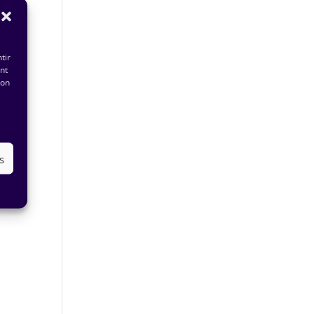
tir
nt
son
s