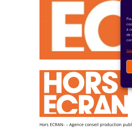
Pou
coo
à c
de 
con
Gér
Hors ECRAN- – Agence conseil production public