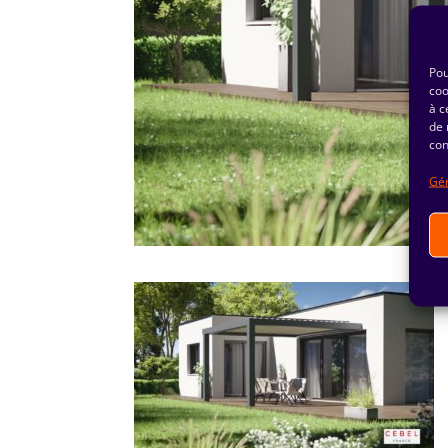
Pou
coo
à c
de 
con
Gér