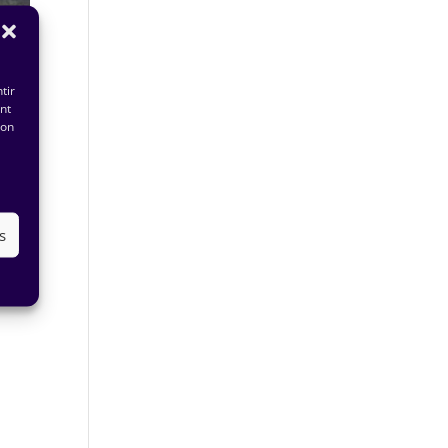
tir
nt
son
s